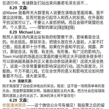
在进行中，肯请群友们站出来向暴君毛泽东说不…
8.29 文森:
@Maree 我看昨天大群里有人说要在演唱会里面闹事。我不
建议这样做。反而可能会引起华人和西人的反感。在外面和
平抗议就可以了。不要让人家抓把柄。而且会毁坏联盟的名
声。个人意见。——理智的建议[强][强][强]
8.29 Michael Lin:
既然人家在场内演出没有政府和警察干涉，意味着是合法
的。你去捣乱，那就非法，把镜头放在世人面前，人家不打
已胜，捣乱者却十分不雅。如果在外面和平抗议、揭露、声
讨，那就合法、有理、有支持、有形象、有广泛的影响力。
Town Hall前的场面总比里面的要光明正大开阔很多很多吧！
可以容纳越来越多的正义者自动参加进来呢！这就大获全胜
了。这是一次非常重要和影响深远的行动。因为是首次，只
能胜。千万不能儿戏。它在全世界的意义和影响无论如何想
象都不为过。请大家深思。
8.29 浪跡天涯
:
刚才我接受了自由亚洲电台的采访。我说：这不是一场简简单单的音
乐会，而是野蛮围剿文明，独裁征服民主的大事。西方社会在绥靖政
策的道路上走的太远了。澳洲的净土将不复存在！
8.29 文森：
侨居澳洲资讯
——这个微信公众号有偏见！我投票之后的留