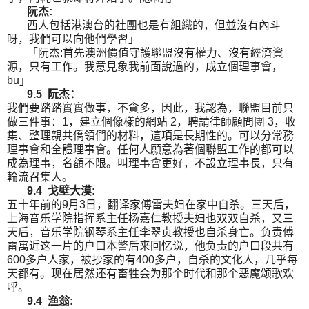
阮杰
:
西人包括港澳台的社團也是有組織的，但並沒有內斗
呀，我們可以向他們學習」
「阮杰
:
首先澳洲價值守護聯盟沒有權力、沒有經濟資
源，只有工作。我意見象我前面說過的，成立個理事會，
bu
」
9.5 阮杰：
我們要踏踏實實做事，不貪多，因此，我認為，聯盟目前只
做三件事：1，建立個像樣的網站 2，聘請律師顧問團 3，收
集、整理親共僑領們的材料，這項是長期性的。可以分常務
理事會和全體理事會。任何人願意為著個聯盟工作的都可以
成為理事，名額不限。叫理事會更好，不設立理事長，只有
輪流召集人。
9.4 戈壁大漠:
五十年前的9月3日，翻译家傅雷夫妇在家中自杀。三天后，
上海音乐学院指挥系主任杨嘉仁教授夫妇也双双自杀，又三
天后，音乐学院钢琴系主任李翠贞教授也自杀身亡。负责傅
雷寓近这一片的户口本警后来回忆说，他负责的户口段共有
600多户人家，被抄家的有400多户，自杀的文化人，几乎每
天都有。现在居然还有畜牲会为那个时代和那个恶魔颂歌欢
呼。
9.4 渔翁: