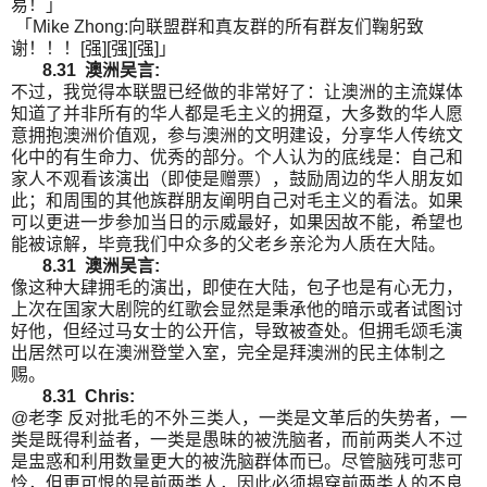
易！」
「Mike Zhong:向联盟群和真友群的所有群友们鞠躬致
谢！！！[强][强][强]」
8.31 澳洲吴言:
不过，我觉得本联盟已经做的非常好了：让澳洲的主流媒体
知道了并非所有的华人都是毛主义的拥趸，大多数的华人愿
意拥抱澳洲价值观，参与澳洲的文明建设，分享华人传统文
化中的有生命力、优秀的部分。个人认为的底线是：自己和
家人不观看该演出（即使是赠票），鼓励周边的华人朋友如
此；和周围的其他族群朋友阐明自己对毛主义的看法。如果
可以更进一步参加当日的示威最好，如果因故不能，希望也
能被谅解，毕竟我们中众多的父老乡亲沦为人质在大陆。
8.31 澳洲吴言:
像这种大肆拥毛的演出，即使在大陆，包子也是有心无力，
上次在国家大剧院的红歌会显然是秉承他的暗示或者试图讨
好他，但经过马女士的公开信，导致被查处。但拥毛颂毛演
出居然可以在澳洲登堂入室，完全是拜澳洲的民主体制之
赐。
8.31 Chris:
@老李 反对批毛的不外三类人，一类是文革后的失势者，一
类是既得利益者，一类是愚昧的被洗脑者，而前两类人不过
是盅惑和利用数量更大的被洗脑群体而已。尽管脑残可悲可
怜，但更可恨的是前两类人，因此必须揭穿前两类人的不良