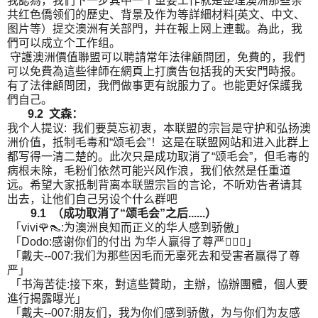
我認為，我們下一步其中一个重要工作就是整理澳洲那些亲
共红色僑领们的歷史、背景及作为等詳細材料[英文、中文、
图片等）提交澳洲有关部門，并在報上网上連載。為此，我
們可以成立个工作组。
守護澳洲價值聯盟可以聘請常年法律顧問团，免費的，我們
可以免費為這些律師在網頁上打廣告包括我的天安門時报。
有了法律顧問团，我們做事更有說服力了。也能更好保護我
們自己。
9.2 文森：
我个人提议: 我们要莫忘初衷，本联盟的宗旨是守护和弘扬澳
洲价值，抵制毛毒和“颂毛会”！这是在联盟网站和进入此群上
都写得一清二楚的。此次只是成功取消了“颂毛会”，但毛毒的
病根未除，毛粉们依然可能兴风作浪，我们依然是任重道
远。希望大家抵制背离本联盟宗旨的言论，不听劝告者请其
出去，让他们自己另设个什么群吧
9.1 （成功取消了“颂毛会”之后......）
「vivi🌹👠:为澳洲良知而正义的华人感到骄傲」
「Dodo:感谢你们的付出 为华人赢得了尊严」
「戴夫--007:我们为那些因毛而无辜死去和受害者赢得了尊
严」
「书海苦徒:接下來，對這些贊助，主辦，協辦團體，個人要
進行揭露曝光」
「戴夫--007:朋友们，我为你们感到骄傲，为与你们为友感