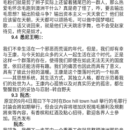
毛粉们就是剪了辫子实际上还留着猪尾巴的一群人，那么热
爱毛怀念毛跑到澳洲干什么？真是奇了怪了，咋，要去输出
毛思想？输出阶级斗争？输出资本主义一天天衰亡？他们就
应该留在天朝，天天都可以颂扬毛，可以做中国梦唱红
歌……话又说回来，就是他们天天跳忠字舞，也不会受赵家
待见，终究是奴才。
9.4 悉尼王明:
我们不幸生活在一个邪恶而荒诞的年代，但是，我们却有幸
与王康，与今天如此众多的义人一起生活在这个时代。正是
这样一个群落的存在，使得我们即便在如此无法无天的国度
里，依旧还能活得有趣。我们的痛苦也因此而具有了意义，
具有了彼此分担的温暖。王康是这个堕落时代的一个标高
——其思想系统，其生活方式，其独立人格，都在示范着我
们的处世为人。王康内心孤愤以及对真实历史的孤忠，都在
警醒我们的妥协与忍耐--转自野夫
9.3 阮杰:
原定的9月4日周曰下午2时在Box hill town hall 舉行的毛罪行
討論会將如期舉行，但会议內容将增加庆祝搗毛勝利及規劃
將來等內容，有香槟和紅酒及點心招待，歡迎各界人士參
加。阮杰发布
阮杰: