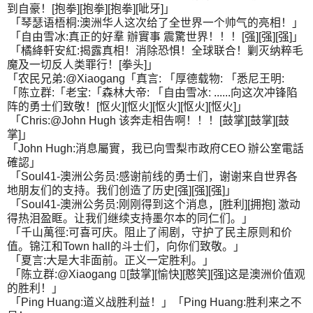
到自豪！[抱拳][抱拳][抱拳][呲牙]」
「琴瑟语梧桐:澳洲华人这次给了全世界一个帅气的亮相！」
「自由雪冰:真正的好羣 辦實事 震驚世界！！！[强][强][强]」
「橘絳軒安紅:揭露真相！消除恐惧！全球联合！剿灭纳粹毛
魔及一切反人类罪行！[拳头]」
「农民兄弟:@Xiaogang「真言: 「厚德载物: 「悉尼王明:
「陈立群:「老宝:「森林大帝: 「自由雪冰: ......向这次冲锋陷
阵的勇士们致敬！[怄火][怄火][怄火][怄火][怄火]」
「Chris:@John Hugh 该奔走相告啊！！！[鼓掌][鼓掌][鼓
掌]」
「John Hugh:消息屬實，我已向雪梨市政府CEO 辦公室電話
確認」
「Soul41-澳洲公务员:感谢前线的勇士们，谢谢来自世界各
地朋友们的支持。我们创造了历史[强][强][强]」
「Soul41-澳洲公务员:刚刚得到这个消息，[胜利][拥抱] 激动
得热泪盈眶。让我们继续支持墨尔本的同仁们。」
「千山萬徑:可喜可庆。阻止了闹剧，守护了民主原则和价
值。锦江和Town hall的斗士们，向你们致敬。」
「夏言:大是大非面前。正义一定胜利。」
「陈立群:@Xiaogang [鼓掌][愉快][憨笑][强]这是澳洲价值观
的胜利！」
「Ping Huang:道义战胜利益！」「Ping Huang:胜利来之不