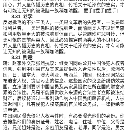
用心，并大量传播历史的真相，传播关于毛泽东的史实，才
有可能让无知的被洗脑一族稍加清醒。[握手][握手][握手]
8.31 老李:
反对批毛的不外三类人，一类是文革后的失势者，一类是既
得利益者，一类是愚昧的被洗脑者，而前两类人不过是盅惑
和利用数量更大的被洗脑群体而已。尽管脑残可悲可怜，但
更可恨的是前两类人，因此必须揭穿前两类人的不良用心，
并大量传播历史的真相，传播关于毛泽东的史实，才有可能
让无知的被洗脑一族稍加清醒。
8.31 荆楚:
转：赵家外交部强烈抗议：继美国网站公开中国侵犯人权者
信息、强制中国裸官及其家属提供收入合法性以后，欧洲各
国，日，加拿大，澳大利亚，新西兰，韩国，也出现网站公
布迫害人权、贪官污吏的信息。这些国家的议会纷纷仿效美
国，立法强制要求中国官员及其家属提供在所在国的财富来
源的合法性。凡是不能提供收入来源的合法性者立即被冻结
财产，后续将通过一系列动作纳入中国民间慈善机构，人被
遣返回国；凡有侵犯人权案底的官员和公务员，一律拒绝签
证申请。
中国网民曝光侵犯人权事件时，有必要曝光他们的身份。你
去搜集他们的身份证号，姓名，电话，住址，单位，父母是
谁，兄弟姐妹是谁，亲密朋友是谁，老师，同学是谁，男女