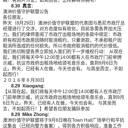
瞒？有照片为证；如实回答，怎样解释你拥毛？
8.30 真言:
澳洲价值守护联盟公告
各位朋友，
昨天（8月29日）澳洲价值守护联盟的代表团与悉尼市政厅总
经理进行了交涉，对方态度似有软化，目前急需各界加大压
力。我们的律师查阅了市政厅出租场地的条款中规定：市政
府有权因市政原因随时取消租约，只要退款，不承担租户因
取消所造成的任何损失。所以市政府取消租约的代价很低。
我们热切盼望各界立即加入我们的下一步维权行动： 从现在
起，我们将每天中午12:00至14:00都有人在市政厅门前举牌
示威，抗议市政府出租场地给颂毛音乐会，直到9月6日为
止。昨天，已经有人在做，今天也会有。 与其坐而言，不如
起而行！
２０１６年８月30日
8.29 Xiaogang:
【从现在起，我们将每天中午12:00至14:00都有人在市政厅
门前举牌示威，抗议市政府出租场地给颂毛音乐会，直到9月
6日为止。昨天，已经有人在做，今天也会有。 与其坐而
言，不如起而行！】希望各位朋友踊跃参加
8.29 Mike Zhong:
澳洲价值守护联盟将于9月6日晚在Town Hall广场举行和平抗
议集会（已经向警方备案），得到各方积极响应，准备工作