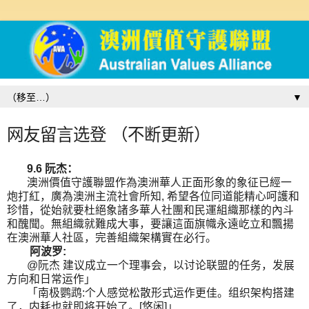
▼
网友留言选登 （不断更新）
9.6
阮杰：
澳洲價值守護聯盟作為澳洲華人正面形象的象征已經一
炮打紅，廣為澳洲主流社會所知
,
希望各位同道能精心呵護和
珍惜，從始就要杜絕象諸多華人社團和民運組織那樣的內斗
和醜聞。無組織就難成大事，要讓這面旗幟永遠屹立和飄揚
在澳洲華人社區，完善組織架構實在必行。
阿波罗
:
@
阮杰
建议成立一个理事会，以讨论联盟的任务，发展
方向和日常运作」
「南极鹦鹉
:
个人感觉松散形式运作更佳。组织架构搭建
了，内耗也就即将开始了。
[
悠闲
]
」