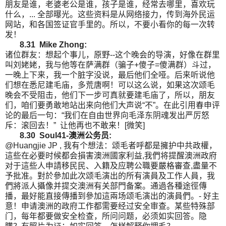
朋友是谁，老婆老公是谁，孩子是谁，经常去哪里，喜欢玩
什么，... 全部曝光。这些资料是从网络接力，传到海外民运
网站，和各国签证官手里的。所以，不要小看你的每一次转
发！
8.31 Mike Zhong:
诸位群友：想起个事儿，原野--这个晚会的导演，好像在群里
叫刘姥姥，我与他等在萨满群（骗子+傻子=傻满群）斗过，
一晚上下来，我一个脏字没说，最后他们全哑。后来听说他
们想在悉尼建毛庙，多荒唐啊！可以这么说，如果这次颂毛
晚会不受阻击，他们下一步可真就要建毛庙了，所以，朋友
们，咱们要勇敢地站出来向他们大声说“不”。在此引用春申评
论的最后一句：“我们在自由世界向毛泽东阴魂发出严厉怒
斥：滚回去！” 让他再也不敢来！[微笑]
8.30 Soul41-澳洲公务员:
@Huangjie JP , 我有个想法：颂毛者呼都是擁护中共政權，
這些在必要时候都会損害澳洲國家利益,我們将提醒澳洲政府
对于這些人申請移民民、入籍及应聘公職要嚴格審查,盡量不
予批准。對於參加此次颂毛演出的所有演員及工作人員，我
們將派人攝像并提交澳洲有关部門备案。通過各種途徑傳
播，最好能直接傳播到參加這兩场颂毛演出的演員們。- 好主
意！申请澳洲的政府工作都需要经过安全审查。某些特殊部
门，每年都要做安全检查，所问问题，必须如实回答。隐