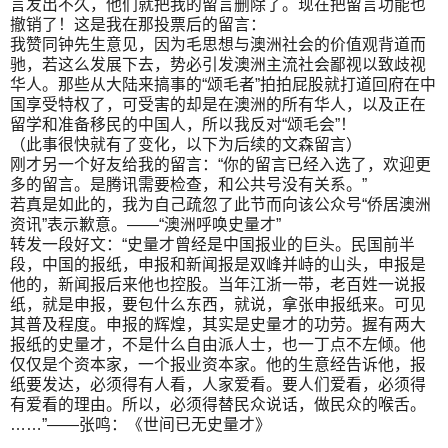
言发出不久，他们就把我的留言删除了。现在把留言功能也
撤销了！这是我在那投票后的留言：
我赞同钟先生意见，因为毛思想与澳洲社会的价值观背道而
驰，若这么发展下去，势必引发澳洲主流社会鄙视以致歧视
华人。那些从大陆来搞事的“颂毛者”拍拍屁股就打道回府在中
国享受特权了，可受害的却是在澳洲的所有华人，以及正在
留学和准备移民的中国人，所以我反对“颂毛会”！
（此事很快就有了变化，以下为后续的文森留言）
刚才另一个好友给我的留言：“你的留言已经入选了，欢迎更
多的留言。是腾讯需要检查，和公共号没有关系。”
若真是如此的，我为自己疏忽了此节而向该公众号“侨居澳洲
资讯”表示歉意。——“澳洲呼唤史量才”
转发一段好文：“史量才曾经是中国报业的巨头。民国前半
段，中国的报纸，申报和新闻报是双峰并峙的山头，申报是
他的，新闻报后来他也控股。当年江浙一带，老百姓一说报
纸，就是申报，要包什么东西，就说，拿张申报纸来。可见
其普及程度。申报的辉煌，其实是史量才的功劳。握有两大
报纸的史量才，不是什么自由派人士，也一丁点不左倾。他
仅仅是个资本家，一个报业资本家。他的生意经告诉他，报
纸要发达，必须得有人看，人家爱看。要人们爱看，必须得
有爱看的理由。所以，必须得替民众说话，做民众的喉舌。
……”——张鸣：《世间已无史量才》