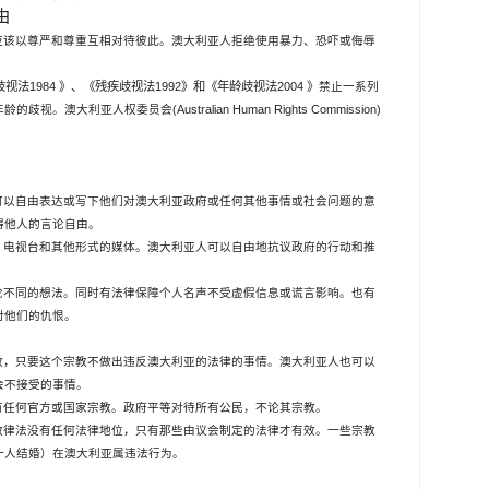
由
应该以尊严和尊重互相对待彼此。澳大利亚人拒绝使用暴力、恐吓或侮辱
歧视法
1984
》、《残疾歧视法
1992
》和《年龄歧视法
2004
》
禁止一系列
(Australian Human Rights Commission)
年龄的歧视。澳大利亚人权委员会
可以自由表达或写下他们对澳大利亚政府或任何其他事情或社会问题的意
碍他人的言论自由。
、电视台和其他形式的媒体。澳大利亚人可以自由地抗议政府的行动和推
论不同的想法。同时有法律保障个人名声不受虚假信息或谎言影响。也有
对他们的仇恨。
教，只要这个宗教不做出违反澳大利亚的法律的事情。澳大利亚人也可以
会不接受的事情。
有任何官方或国家宗教。政府平等对待所有公民，不论其宗教。
教律法没有任何法律地位，只有那些由议会制定的法律才有效。一些宗教
一人结婚）在澳大利亚属违法行为。