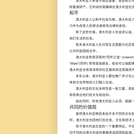
澳大利亚人有恪守相互尊重、宽容和公
财富或财产。它的目的是确保在澳大利亚社
和平
澳大利亚人以和平社会为荣。澳大利亚
力作为改变人民想法或修改法律的途径。
除了这些价值，澳大利亚人也追求公益
他们生活的社会。
很多澳大利亚人在日常生活里都为社区
公共利益团结合作。
“
” (matesh
澳大利亚有很深厚的
同伴之谊
“Mate”(
)
同伴
常常是指朋友，但也可以指配
澳大利亚也有很深厚的社区服务和志愿服务
多年以来，澳大利亚人都在推广并讨论
体和文化传统的人们融入社会。
澳大利亚的文化多样性是一股力量，造
有权表达他们的文化和信仰。
但在同时，所有澳大利亚人必须，超越
共同的价值观
虽然澳大利亚移民来自许多不同的文化
时，澳大利亚也因他们在社会、文化和经济
现今澳大利亚社会的一个重要特征，不
切不同的对澳大利亚的奉献承诺而团结起来