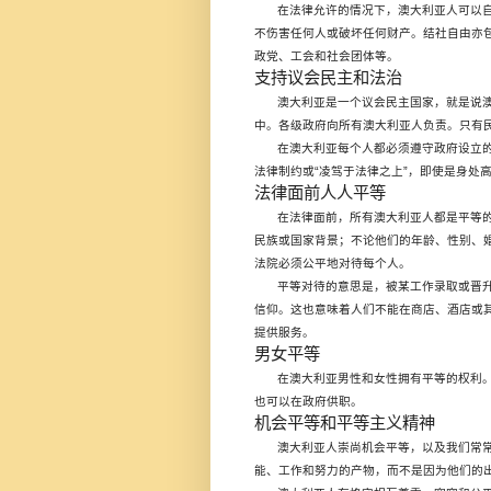
在法律允许的情况下，澳大利亚人可以
不伤害任何人或破坏任何财产。结社自由亦
政党、工会和社会团体等。
支持议会民主和法治
澳大利亚是一个议会民主国家，就是说
中。各级政府向所有澳大利亚人负责。只有
在澳大利亚每个人都必须遵守政府设立
“
”
法律制约或
凌驾于法律之上
，即使是身处
法律面前人人平等
在法律面前，所有澳大利亚人都是平等
民族或国家背景；不论他们的年龄、性别、
法院必须公平地对待每个人。
平等对待的意思是，被某工作录取或晋
信仰。这也意味着人们不能在商店、酒店或
提供服务。
男女平等
在澳大利亚男性和女性拥有平等的权利
也可以在政府供职。
机会平等和平等主义精神
澳大利亚人崇尚机会平等，以及我们常
能、工作和努力的产物，而不是因为他们的