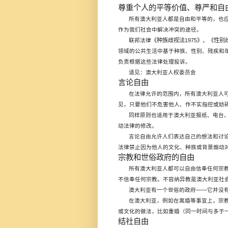
尊重个人的平等价值、尊严和自
所有澳大利亚人都是自由和平等的，也
作为我们社会中解决冲突的途径。
《种族歧视法
1975
》、《性别
联邦法律
领域的公共生活中基于种族、性别、残疾和
负责根据这些法律处理投诉。
请见：澳大利亚人权委员会
言论自由
在法律允许的范围内，所有澳大利亚人
见，只要他们不危害他人、作不实指控或妨
同样原则也适用于澳大利亚报纸、电台
动法律的修改。
言论自由允许人们表达自己的想法和讨
法律禁止因为他人的文化、种族或背景煽动
宗教和世俗政府的自由
所有澳大利亚人都可以自由信奉任何宗
不信奉任何宗教。不容纳异教是澳大利亚社
——
澳大利亚有一个世俗的政府
它并没
在澳大利亚，例如在离婚等事宜上，宗
或文化的做法，比如重婚（同一时间与多于
结社自由