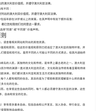
出的澳大利亚价值观，并遵守澳大利亚法律。
略有不同︰
时列出的澳大利亚价值观，并遵守澳大利亚法律。
18
中包括年龄在
岁或以上的家属，在其声明中有如下额外段落：
，都已告知我他们也同意这一要求。
"
"
"
"
钮选择
同意
或
不同意
价值声明。
原则
息，请查看相关网站和列出的其他资源。
价值观和原则，但这些价值观和原则已经适应了澳大利亚的独特环境，并
人们塑造和现代化。虽然不同的人可能以不同的方式表达，但其内涵始终
海峡岛的人民，其独特的文化和传统，是世界上最古老的之一。澳大利亚
鲁凯尔特的渊源一直对澳大利亚的历史、文化和政治传统有着显著和持续
和欧洲来，他们都对澳大利亚和其生活方式做出其独特的贡献。
让每个人都有相同的信念。其目的是为了帮助新居民理解是什么样的基本
又多元化的社会。
然而，在享受这些自由的同时，每个人都必须遵守澳大利亚的法律，这些
序、自由和安全的社会。
内）享有很多基本自由，包括自由和公开发言、加入协会、举行会议、自
不受限制地自由移动。