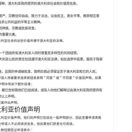
解释，澳大利亚政府提供的澳大利亚社会和价值观信息。
尊严、宗教信仰自由、致力于法治、议会民主、男女平等、推崇相互尊
追求公共利益的平等主义精神。
其种族、宗教或民族背景。
的重要元素。
大利亚社会的这些价值并遵守澳大利亚的法律。
：
一个团结所有澳大利亚人同时尊重其多样性的共同纽带。
大利亚公民的责任包括遵守澳大利亚法律，如在选举中投票、服务于陪审
格，且我的申请被批准，我明白我必须保证忠于澳大利亚和它的人民。
申请人将被要求选择按钮来表明＂同意＂或＂不同意＂价值观声明。如果
声明中有如下额外段落：
，都已告知我他们已经阅读，或有人向他们解释过由澳大利亚政府提供有
意以上声明。
家属作出声明。
大利亚价值声明
大利亚价值声明。他们的声明已包括在一般声明部分，因此签署申请表格
些申请人不必阅读该信息，但如果他们愿意也可阅读。
多数短期签证申请表中︰