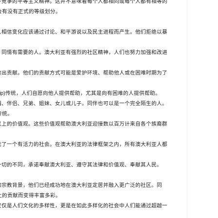
平竞争的平等主义精神。这并不意味着每个人都相同或每个人都有相等的
会有没有正式的等级划分。
人相信变化应该通过讨论、和平游说以及民主进程而产生。他们拒绝以暴
、同情有需要的人。澳大利亚有强烈的社区精神，人们也努力加强和改进
做出贡献。他们的贡献方式可能是爱护环境、帮助他人或在困难时期为了
ip)
传统，人们自愿向他人提供帮助，尤其是向有困难的人提供帮助。
偶、伴侣、兄弟、姐妹、女儿或儿子。同伴也可以是一个完全陌生的人。
传统。
以上的价值观。这些价值观帮助澳大利亚迎接数以百万计来自各个族裔群
就了一个有活力的社会。在澳大利亚的法律框架之内，所有澳大利亚人都
一切的不同，承诺奉献澳大利亚、遵守其法律和价值观、奉献其人民。
和宗教背景，他们已经成功地在澳大利亚定居并融入更广泛的社区。同
上的贡献而变得丰富多彩。
仅仅是人们文化的多样性，更是在如此多样化的社会中人们能通过超越一
。