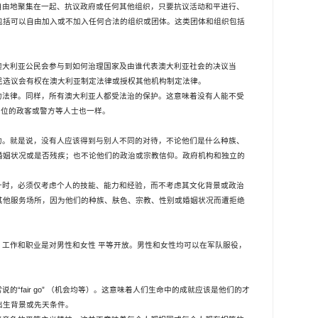
自由地聚集在一起、抗议政府或任何其他组织，只要抗议活动和平进行、
包括可以自由加入或不加入任何合法的组织或团体。这类团体和组织包括
澳大利亚公民会参与到如何治理国家及由谁代表澳大利亚社会的决议当
民选议会有权在澳大利亚制定法律或授权其他机构制定法律。
的法律。同样，所有澳大利亚人都受法治的保护。这意味着没有人能不受
高位的政客或警方等人士也一样。
的。就是说，没有人应该得到与别人不同的对待，不论他们是什么种族、
婚姻状况或是否残疾；也不论他们的政治或宗教信仰。政府机构和独立的
升时，必须仅考虑个人的技能、能力和经验，而不考虑其文化背景或政治
其他服务场所，因为他们的种族、肤色、宗教、性别或婚姻状况而遭拒绝
。工作和职业是对男性和女性
平等开放。男性和女性均可以在军队服役，
“fair go”
常说的
（机会均等）。这意味着人们生命中的成就应该是他们的才
出生背景或先天条件。