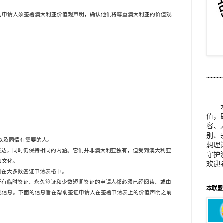
的申请人须签署澳大利亚价值观声明，确认他们将尊重澳大利亚的价值观
...........
值，
容、
别、
以及同情有需要的人。
想理
表达，同时仍保持相同的内涵。它们并非澳大利亚独有，但受到澳大利亚
守护
和文化。
欢迎
现在大多数签证申请表格中。
所有临时签证、永久签证和少数短期签证的申请人都必须已经阅读、或由
本联盟邮
观信息。下面的信息旨在帮助签证申请人在签署申请表上的价值声明之前