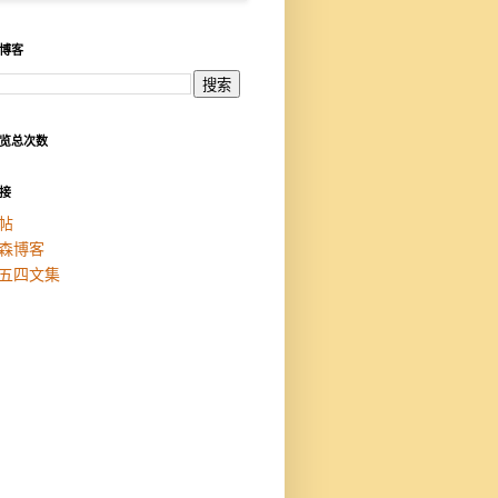
博客
览总次数
接
帖
森博客
五四文集