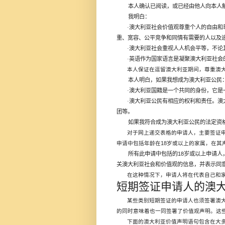
本人确认已阅读，或已经由他人向本人
我明白：
澳大利亚社会价值观尊重个人的自由和
·
重、宽容、公平竞争和同情有需要的人以及
澳大利亚社会重视人人机会平等，不论
·
英语作为国家语言是凝聚澳大利亚社会
·
本人保证在逗留澳大利亚期间，尊重澳
本人明白，如果我想成为澳大利亚公民
澳大利亚国籍是一个共同的身份，它是
·
澳大利亚公民有相应的权利和责任。澳
·
团等。
如果我符合成为澳大利亚公民的法定资
对于网上递交表格的申请人，主要签证
18
申请中包括年龄在
岁或以上的家属，在其
所有此申请中包括的
18
岁或以上申请人
关澳大利亚社会和价值观的信息，并表示同
在这种情况下，申请人将在代表自己和
短期签证申请人的澳
某些类别短期签证的申请人也须签署澳
的同时意味着也一同签署了价值观声明。这
下面的澳大利亚价值声明语句包含在大