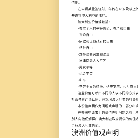
值观。
18
在申请某些签证时，年龄在
岁及以上
并遵守澳大利亚的法律。
澳大利亚价值观包括：
·
尊重个人的平等价值、尊严和自由
·
言论自由
·
宗教和世俗政府的自由
·
结社自由
·
支持议会民主和法治
·
法律面前人人平等
·
男女平等
·
机会平等
·
和平
·
平等主义的精神，恪守宽容、相互尊重
这些价值可以由不同的人以不同的方式
社会各界广泛认同，并巩固澳大利亚的社会
本价值声明作为问题或声明的一部分出
在签署申请表上的价值声明问题之前，
别人向他们解释由澳大利亚政府提供的价值
了解澳大利亚价值。
澳洲价值观声明