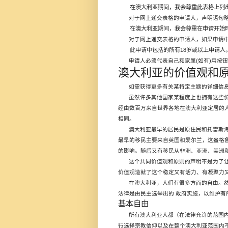
在澳大利亚期间，我会尊重此表格上列
对于网上递交表格的申请人，声明语句
在澳大利亚期间，我会尊重在申请开始
对于网上递交表格的申请人，如果申请
此申请中包括的所有
18
岁或以上申请人
(
)
申请人必须代表自己和家属
如有
用按
澳大利亚的价值观和
如需获得更多有关某特定主题的详细信
虽然许多其他国家某程度上也拥有这些
经由数百万来自世界各地在澳大利亚定居的
相同。
澳大利亚最早的居民是原住民和托雷斯
最早的移民主要来自英国和爱尔兰，这盎格
的影响。随后又有移民从非洲、亚洲、美洲
这个共同价值观和原则的声明不是为了
价值观造就了这个稳定又有活力、有凝聚力
在澳大利亚，人们有很多方面的自由。
法律是由民主选举出的
政府实施，以维护有
基本自由
所有澳大利亚人都（在法律允许的范围
行选择宗教信仰以及在整个澳大利亚范围内