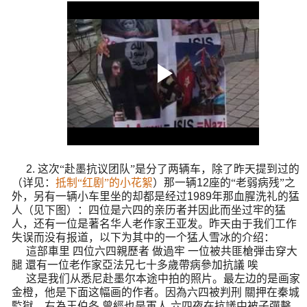
2.
这次“赴墨抗议团队”是分了两辆车，除了昨天提到过的
（详见：
抵制“红剧”的小花絮
）那一辆
12
座的“老弱病残”之
外，另有一辆小车里坐的却都是经过
1989
年那血腥洗礼的猛
人（见下图）：四位是六四的亲历者并因此而坐过牢的猛
人，还有一位是著名华人老作家王亚发。昨天由于我们工作
失误而没有报道，以下为其中的一个猛人雪冰的介绍：
這部車里
四位六四親歷者
做過牢
一位被共匪槍弾击穿大
腿
還有一位老作家亞法兄七十多歲帶病參加抗議
唉
这是我们从悉尼赴墨尔本途中拍的照片。最左边的是画家
金橙，他是下面这幅画的作者。因為六四被判刑
關押在秦城
監獄。右為王伯冬
曾經也是軍人
六四夜在抗議中被子彈擊