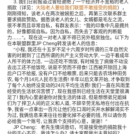
3.
我们日前报道过曾经谢绝了一个经济并不宽裕的老人
捐款（详见：
大陆老人要给我们联盟不敢接受的捐款
），
刚刚得知，该老人在两次被婉拒之后，再第三次联系群主
要求捐款赞助。据悉该老人的女儿、女婿都是毛左之流，
很不孝而且非常自私，有群友表示：“我的印象中凡是拥共
的，好像都挺自私。因为自私，而失去了客观的判断能
力
……
”。现在这一对老人家不得已另外租房独住。以下为
在本联盟群里
JP Cheng
转发该老人的信息：
“小程
,
我还在十五岁不足十六周岁时所谓的三年自然灾
害的时期到了江西所谓的共产主义劳动大学
,
一边干着成年
人所干的体力活
,
一边还吃不饱饭
,
有时候生了病做不动没
去出工还不给饭吃
,
说是不劳而不得食
!
江西被开除回上海
后户口不给报
,
没有户口不给粮票
,
后来只能去农场种田务
农
,
每个月
14
元人民币生活费
!
半年以后文革开始
,
才争取到
了每个人始终没变动的
24
元平均生活费
!
我们一直在风雨里
经受的生活状况苦惯了
,
现在我感到已经生活在天堂里很满
足了
!
我内心里谢谢你对我生活的体谅
,
但是想想弟兄姐妹
们为了捍卫人间的正义和人道
,
不辞辛劳无私地在付出在抗
争
,
我省一点拿出一百元让他们在口渴时买并水解解渴实不
为过
,
我俩信息来来往往也要化掉不必要的钱
,
所以请你务
必给我一个账号
,
让我表个支持的心意，谢谢！”
JP Cheng
：
老先生情词恳切，可是接受他的捐款我十
分的于心不忍。我该怎么办？请大家帮我出主意好吗？