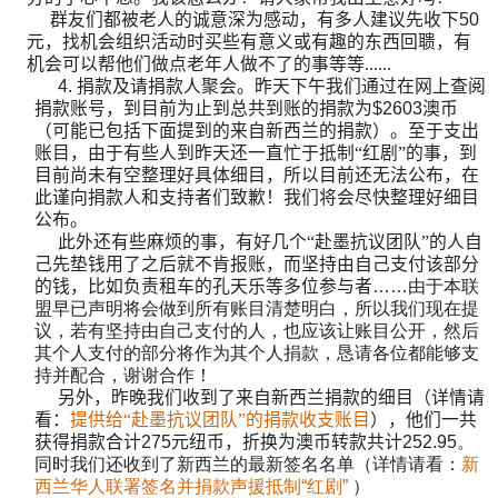
群友们都被老人的诚意深为感动，有多人建议先收下
50
元，找机会组织活动时买些有意义或有趣的东西回聩，有
机会可以帮他们做点老年人做不了的事等等......
4.
捐款及请捐款人聚会。昨天下午我们通过在网上查阅
捐款账号，到目前为止到总共到账的捐款为
$2603
澳币
（可能已包括下面提到的来自新西兰的捐款）。至于支出
账目，由于有些人到昨天还一直忙于抵制“红剧”的事，到
目前尚未有空整理好具体细目，所以目前还无法公布，在
此谨向捐款人和支持者们致歉！我们将会尽快整理好细目
公布。
此外还有些麻烦的事，有好几个“赴墨抗议团队”的人自
己先垫钱用了之后就不肯报账，而坚持由自己支付该部分
的钱，比如负责租车的孔天乐等多位参与者
……由于本联
盟早已声明将会做到所有账目清楚明白，所以我们现在提
议，若有坚持由自己支付的人，也应该让账目公开，然后
其个人支付的部分将作为其个人捐款，恳请各位都能够支
持并配合，谢谢合作！
另外，昨晚我们收到了来自新西兰捐款的细目（详情请
看：
提供给“赴墨抗议团队”的捐款收支账目
），他们一共
获得捐款合计
275
元纽币，折换为澳币转款共计
252.95
。
同时我们还收到了新西兰的最新签名名单（详情请看：
新
西兰华人联署签名并捐款声援抵制“红剧”
）