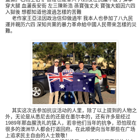
穿大腿
血灑長安街
左三陳新浩
孫寶強丈夫
寶強大姐因六四
入獄後
想都知道他渡過怎樣的苦難
老作家王亞法因政治信仰做過牢
我本人也參加了八九民
運并親历六四
深知共黨的暴力革命給中國人民帶來怎樣的災
難。
其实这次去参加抗议活动的人里，除了以上提到的人物之
外，无论是从悉尼去的还是在墨尔本的，还有许多是经过
1989
年那血腥洗礼的猛人，若非他们当年的抗争，恐怕现在
很多的澳洲华人都会打道回府。在此顺便向当年那些在广场
上追求民主自由的人士致敬！