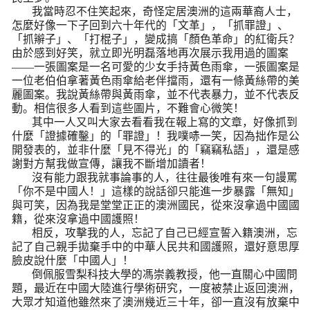
我當時忍不住笑起來，奇怪定居澳洲的這兩華裔人士，
怎麼好像一下子回到六十年代的「文革」，「抓罪證」、
「抓辮子」、「打棍子」，變成搞「顏色革命」的紅衛兵？
由於感到好笑，就立即光明磊落地再次展示我用過的圖案
——一張圖案是一名可愛的少女手持黃色雨傘，一張圖案是
一位老伯伯拿著黃色雨傘給老伴擋雨，還有一條黃絲帶的美
麗圖案。我說黃絲帶與黃雨傘，並不代表暴力，並不代表反
動。相信很多人看到這些圖片，不難會心微笑！
其中一人又叫大家去看看我在報上寫的文章，好像抓到
什麼「證據確鑿」的「罪證」！我噗哧一笑，因為拙作是公
開發表的，並非什麼「見不得光」的「竊竊私語」，還是感
謝對方幫我做宣傳，讓我不斷增加讀者！
沒有能力跟我就事論事的人，往往最後唯有來一句謾罵
「你不是中國人！」這樣的說話卻只能進一步暴露「無知」
與可笑，因為我是堂堂正正的澳洲國民，從來沒拿過中國國
籍，從來沒拿過中國護照！
相反，攻擊我的人，忘記了自己已經宣誓入籍澳洲，忘
記了自己親手拋棄手中的中華人民共和國護照，還好意思厚
臉皮說什麼「中國人」！
倒佩服雪梨科技大學的馮崇義教授，他一直關心中國問
題，最近在中國大陸進行學術研究，一度被禁止返回澳洲，
大眾才知道他雖然來了澳洲幾近三十年，卻一直沒有放棄中