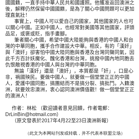
國國籍，一直手持中華人民共和國護照。他獲准返回澳洲之
後，解釋仍然保留中國國籍，是為了關心中國問題可以更加
理直氣壯！
事實上，中國人可以愛自己的國家，其他國家的人也可
以關心中國。正如中國人，也經常對美國等其他國家，評頭
品足，或褒或貶，指手畫腳。
筆者關心中國，希望中國大陸能夠與香港的中國人和台
灣的中華同胞，攜手合作建設大中華。相反，有的「漢奸」
與「澳奸」卻害怕中國大陸同胞與香港及台灣同聲同氣，因
此千方百計妖魔化、醜化香港和台灣，挑撥中國內地同胞去
仇恨敵視香港的中國人與台灣的中華同胞。
無論「漢奸」還是「澳奸」，本質都是「奸」，口是心
非，禍國殃民。要做中國人，就要做一個堂堂正正的中國
人，愛護中國同胞，搞團結而不是搞分裂、搞批鬥。入籍澳
洲，就要效忠澳洲，衷心認同澳洲價值觀！做一個堂堂正正
的澳洲人！
作者：林松
（歡迎讀者意見回饋，作者電郵：
DrLinBin@hotmail.com
）
（原文發表於
2017
年
4
月
22
至
23
日澳洲新報）
（此文为本网站刊发或转载，并不代表本联盟立场）