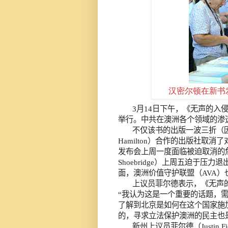
汉密尔顿在新书
3
月
14
日
下午，《无声的入
举行。中共在澳洲各个领域的渗
不仅该书的出版一波三折（
Hamilton
）合作的出版社取消了
发布会上周一度面临被迫取消的
Shoebridge
）上周五迫于压力退
面，澳洲价值守护联盟（
AVA
）
上议员菲尔德表示，《无声
“我认为这是一个重要的话题，需
了解到北京是如何在这个国家施
的，寻求立法保护澳洲的民主也
新州上议员菲尔德（
Justin F