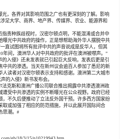
曝光，各界对其影响范围之广也有更深刻的了解。影响
地涉足大学、商界、地产界、传媒界、农业、能源界和
员指责种族歧视时，汉密尔顿点明，不能混淆或合并中
他曝光中共政府的操作，正是想帮助海外华人摆脱中共
馆一直试图将所有批评中共的声音说成是反华人，但其
20
年间，澳洲华人对中共政府的批评在澳洲被噤声。”
声的入侵》还未发表就已引起巨大反响，发表后更是引
焦中共的渗透。当天在新州议会逾百人参加了悉尼的新
华人读者对汉密尔顿表示支持和感谢。澳洲第二大城市
无声的入侵》新书发布会。
尔法克斯和澳洲广播公司联合推出揭露中共渗透澳洲政
域遭受中共渗透的实例不断曝光在公众视野。政府已经
题，不久后便推动了立法反外国干预。许多西方国家纷
采取或加强了相应的防范措施，并以此展开国际间合
色思潮。
#
s.com/gb/18/3/15/n10219943.htm