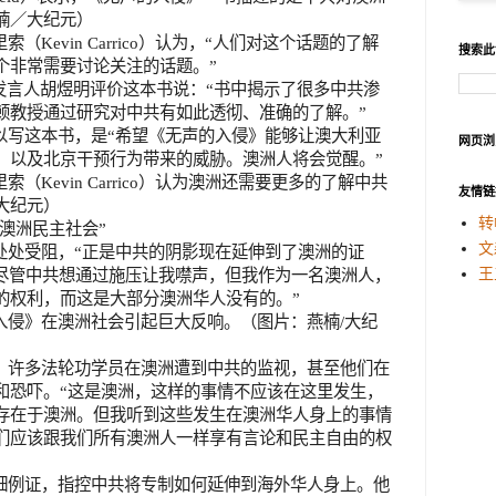
楠／大纪元）
里索（
Kevin Carrico
）认为，“人们对这个话题的了解
搜索此
个非常需要讨论关注的话题。”
发言人胡煜明评价这本书说：“书中揭示了很多中共渗
顿教授通过研究对中共有如此透彻、准确的了解。”
以写这本书，是“希望《无声的入侵》能够让澳大利亚
网页浏
，以及北京干预行为带来的威胁。澳洲人将会觉醒。”
里索（
Kevin Carrico
）认为澳洲还需要更多的了解中共
友情链
大纪元）
转
澳洲民主社会”
文
处处受阻，“正是中共的阴影现在延伸到了澳洲的证
“尽管中共想通过施压让我噤声，但我作为一名澳洲人，
王
的权利，而这是大部分澳洲华人没有的。”
入侵》在澳洲社会引起巨大反响。（图片：燕楠
/
大纪
，许多法轮功学员在澳洲遭到中共的监视，甚至他们在
和恐吓。“这是澳洲，这样的事情不应该在这里发生，
存在于澳洲。但我听到这些发生在澳洲华人身上的事情
们应该跟我们所有澳洲人一样享有言论和民主自由的权
细例证，指控中共将专制如何延伸到海外华人身上。他