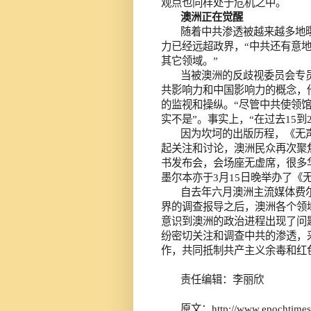
观点也同样处于危机之中。
澳洲正在觉醒
随着中共渗透被越来越多地
力已经远超政界，“中共还有意
其它领域。”
当被澳洲的反歧视委员会专
共影响力和中国影响力的概念，
的监视和操纵。“尽管中共使领
实不是”。事实上，“在过去
15
到
因为坎坷的出版历程，《无
起关注和讨论，澳洲民众再次聚
书发布会，会场座无虚席，很多
墨尔本亦于
3
月
15
日晚
举办了《
自去年六月澳洲主流媒体费
界的调查报导之后，澳洲各个领
意识到澳洲的政治进程出现了问
纷密切关注和调查中共的渗透，
作，共同抵制共产主义余毒和红
责任编辑：李丽欣
原文：
http://www.epochtime