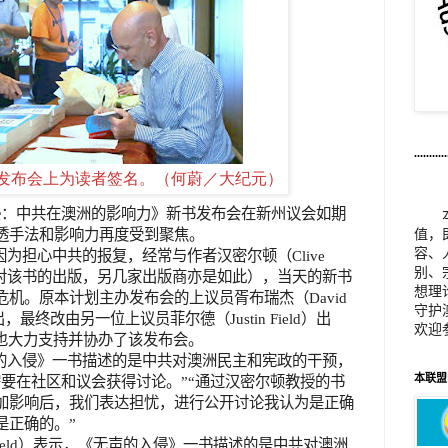
...........
发布会上为读者签名。（何蔚／大纪元）
侵：中共在澳洲的影响力》新书发布会在新州议会如期
透手法和影响力再度受到聚焦。
值，
容、
因为担心中共的报复，经常与作者汉密尔顿（
Clive
别、
对该书的出版，另几家出版商亦是如此），当天的新书
想理
危机。原本计划主办发布会的上议员胥布瑞杰（
David
守护
出，最终改由另一位上议员菲尔德（
Justin Field
）出
欢迎
也大力支持并协办了该发布会。
的入侵》一书描述的是中共对澳洲民主和宪政的干预，
本联盟邮
要在社区和议会获得讨论。”“通过汉密尔顿教授的书
加影响后，我们表达担忧，进行公开讨论我认为是正确
是正确的。”
ield
）表示，《无声的入侵》一书描述的是中共对澳洲