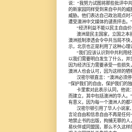
说：“我努力试图将那些批评中
的新家园同样受到来自中共的威
威胁。他们表达自己政治观点时
遭受澳洲中文媒体的谴责抨击。
“经济利益不能以民主自由价
澳洲是民主国家，立国之本
澳洲抵制渗透会令中共当局不快
示，北京也正是利用了这种心理
“我们应该认识到中共利用
以我们需要明白发生了什么，并坚
因为经济压力需要承受一些损失
澳洲人也会认可，因为这样的牺
汉密尔顿直言：“澳洲必须
“保护我们的自由，保护我们的
卡里索对此表示认同，他说
而建立，其中包括澳洲的华人。
有意义，因为每一个澳洲人的都
汉密尔顿引用了华人小说家
言论自由和信息自由不再是任何
地禁止书的出版，拘捕无罪的人
易伙伴或同盟国，那么不久这样