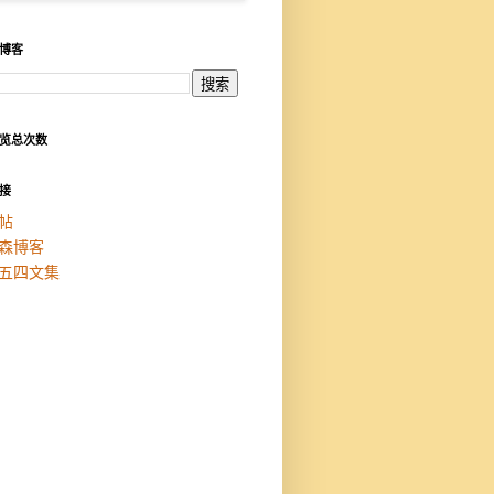
博客
览总次数
接
帖
森博客
五四文集