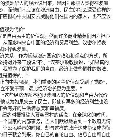
共的澳洲华人的经历说出来，是因为那些人觉得在澳洲
胁，而他们不应该在澳洲自由、民主的社会遭受这样的
不应担心中共国安去威胁他们在国内的家人，也不应该
”
值观为代价”
就是自由民主的价值观。然而许多商业精英们因为担心
，从而影响来自中国的经济和贸易利益。汉密尔顿表
试图操纵澳洲。
经济关系，作为操纵澳洲国家的政治和观点的方式，所
持对外来干预说‘不’。”汉密尔顿教授说，“如果真的
，我想为了保护我们的自由，经济上做些牺牲的做法，
牲是值得的。”
停止向中共屈服，我们重要的民主价值观受到了威胁”，
独立不受干预，远比经济增长更为重要。”
：“这些经济连系不能以澳洲人的价值观和自由为代价
”他认为如果失去了民主，即使有再多的经济利益也没
不会有好的生活满意度和幸福度。
、纽约时报撰稿人慕容雪村的话说：在全球化的时代，
一个国家的内部事务，当人们默默地看到一个政府无情
，让公民噤声的时候，却与这样的政府达成协议成为贸
的日子就会到来，你自己的言论自由、信息自由和自由