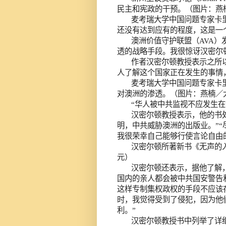
民主和宪政的干预。（图片：燕
麦考瑞大学中国问题专家卡
还没有达到应有的程度，这是一
澳洲价值守护联盟（
AVA
）
透的战略手段。我很惊讶汉密尔
作者汉密尔顿教授表示之所
人了解这个国家正在发生的事情
麦考瑞大学中国问题专家卡
对澳洲的渗透。（图片：燕楠／
“华人被中共监视不应发生在
汉密尔顿教授表示，他的书
明，中共威胁澳洲的出版业。”
我很荣幸自己能够行使言论自由
汉密尔顿所著新书《无声的
元）
汉密尔顿还表示，据他了解
国内的亲人都会被中共国安警告
这样专制集权政权的手段不应该
时，我觉得受到了侵犯，因为他
利。”
汉密尔顿教授书中列举了详