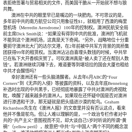
表拒绝签署与贸易相关的文件，而美国干脆从一开始就不想与狼
共舞。
澳洲在中共的眼里早已是嘴边的一块肥肉。不可思议的是，
多年前中共的南方航空公司只用象征性
$1
，就租用了西澳的梅里
登机场（
Merredin Aerodrome
）
100
年的控制权。澳洲民航安全局
前主席
Dick Smith说
：“如果没有得到中共的批准，澳洲的飞机就
不能到这个澳洲机场，这真是天下奇闻。”另外，
战略地位十分重
要
扼守澳洲北大门的达尔文港，在
2
年前被中共军方背景的岚桥集
团获得
99
年的租赁权。当澳洲沾沾自喜埋头数钱的时候，中共早
已在私下大开香槟庆贺了。可叹澳洲真是“被人卖了还在帮别人数
钱”。若澳洲继续沉睡下去，难道要等到堪培拉的国会大厦也租给
中共才会醒悟吗？
幸好澳洲还有一些头脑清醒者。从去年6月
ABC
的“
Four
Corners
”到《无声的入侵》等披露的资料，以及去年底Bennelong
补选时出现的中共黑手，已经彻底地暴露了中共对澳洲的虎视眈
眈，
唤醒了
越来越多的澳洲人。如果现在还怀疑中国是否对澳洲
进行渗透和干涉，那无疑就是把头插进沙漠的鸵鸟。
Graham
Richardson
先生在《澳洲人报》的文章里并没有否认这点，看来
他并不像是鸵鸟。但让人难以理解的是，一个政治专栏作者对中
共的“共产主义”意图视而不见，却大谈自己
5
岁时听说的所谓“黄
祸”（
yellow peril
），故意把“中共”与“中国人”两个不同的概念混