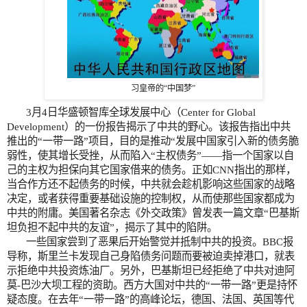
习皇帝的“中国梦”
3
月
4
日
华盛顿智库全球发展中心（
Center for Global
Development
）的一份报告揭示了中共的野心。该报告指出中共
推出的“一带一路”项目，目的是推动“发展中国家引入新的债务脆
弱性，使其增长受挫，从而陷入“主权债务”——指一个国家以自
己的主权为担保向其它国家借来的债务。正如
CNN
指出的那样，
当合作方还不起债务的时候，中共就会趁机影响这些国家的战略
决定，或者获得重要基础设施的控制权，从而使那些国家都成为
中共的附庸。美国著名杂志《外交政策》曾发表一篇文章“巴基斯
坦负担不起中共的友谊”，揭示了其中的陷阱。
一些国家尝到了恶果后开始警觉并抵制中共的投资。
BBC
报
导称，斯里兰卡发现自己身陷债务问题而要被迫卖掉港口，就表
示拒绝中共投资炼油厂。另外，巴基斯坦已经拒绝了中共对迪阿
莫
-
巴沙大坝工程的资助。西方大国对中共的“一带一路”更是持怀
疑态度。在去年“一带一路”的高峰论坛，德国、法国、英国等代