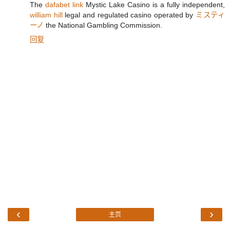
The
dafabet link
Mystic Lake Casino is a fully independent,
william hill
legal and regulated casino operated by
ミスティ
ーノ
the National Gambling Commission.
回复
‹
›
主页