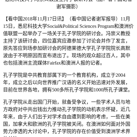
谢军摄影）
【看中国2018年11月17日讯】（看中国记者谢军报导）11月
15日，悉尼科技大学Social&Political Sciences Program和澳洲价
值联盟一起举办了一场关于孔子学院的研讨会。冯崇义教授
主持了该研讨会，四位嘉宾应邀参加了讨论会并作了发言，
原先答应到场参加研讨会的阿德莱德大学孔子学院院长高默
波由于不明原因而宣布退出了。现场的观众超过百人，其中
也包括澳洲主流媒体Fairfax和澳洲人报的记者。
孔子学院是中共教育部属下的一个教育机构，成立于2004
年，成立之后以向世界推广汉语的名义开始迅速对外发展，
目前在世界各地，拥有500多所孔子学院和1000所孔子课堂。
孔子学院从走出国门开始，就备受争议，一些学术人员与地
方政府对中共出钱出力推动孔子学院的动机表示怀疑，近几
年来，由于人们出于对学术自由遭到影响的考虑，一些在美
国，加拿大和欧洲的孔子学院被关闭。在澳洲如何面对外国
势力渗透的大讨论中，孔子学院的存在价值受到澳洲学术界