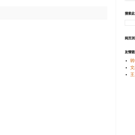
搜索此
网页浏
友情链
转
文
王