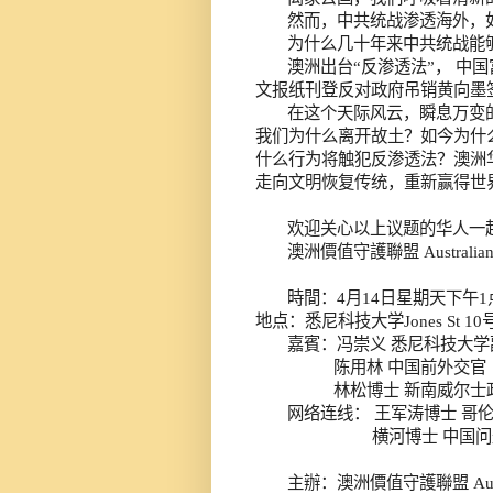
然而，中共统战渗透海外，
为什么几十年来中共统战能
澳洲出台“反渗透法”，
中国
文报纸刊登反对政府吊销黄向墨
在这个天际风云，瞬息万变
我们为什么离开故土？如今为什
什么行为将触犯反渗透法？澳洲
走向文明恢复传统，重新赢得世
欢迎关心以上议题的华人一
澳洲價值守護聯盟
Australian
時間：
4
月
14
日
星期天下午
1
地点：悉尼科技大学Jones St 10
嘉賓：冯崇义
悉尼科技大学
陈用林
中国前外交官
林松博士
新南威尔士
网络连线：
王军涛博士
哥
横河博士
中国问
主辦：澳洲價值守護聯盟
Aus