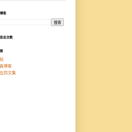
博客
览总次数
接
帖
森博客
五四文集