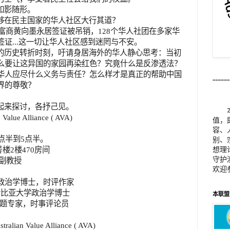
如影随形。
够在民主国家的华人社区大行其道？
富商黄向墨永居签证被吊销，
128
个华人社团在多家华
签证
...
这一切让华人社区感到迷罔与不安。
的历史转折时刻，吁请身居海外的华人静心思考：当初
么要让这异国的家园再染红色？究竟什么是反渗透法？
华人应尽什么义务与责任？怎么样才是真正的帮助中国
...........
界的尊敬？
起来探讨，各抒己见。
 Value Alliance ( AVA)
值，
容、
点半到
5
点半。
别、
号楼2楼470房间
想理
守护
副教授
欢迎
政治学博士，时评作家
伦比亚大学政治学博士
本联盟邮
题专家，时事评论员
tralian Value Alliance ( AVA)